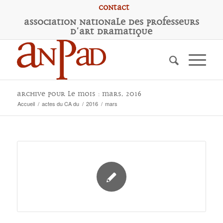
Contact
A
ssociation
N
ationale des
P
rofesseurs
d'
A
rt
D
ramatique
Archive pour le mois : mars, 2016
Accueil
/
actes du CA du
/
2016
/
mars