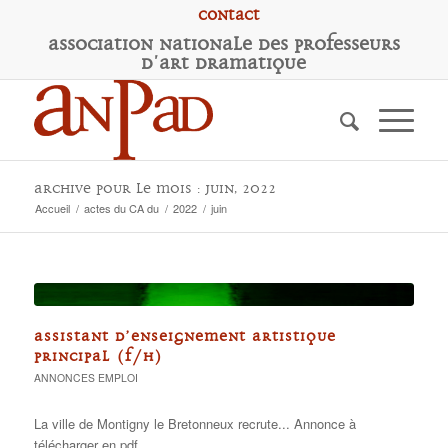
Contact
A
ssociation
N
ationale des
P
rofesseurs
d'
A
rt
D
ramatique
Archive pour le mois : juin, 2022
Accueil
/
actes du CA du
/
2022
/
juin
ASSISTANT D’ENSEIGNEMENT ARTISTIQUE
PRINCIPAL (F/H)
ANNONCES EMPLOI
La ville de Montigny le Bretonneux recrute... Annonce à
télécharger en pdf