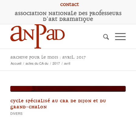
Contact
A
ssociation
N
ationale des
P
rofesseurs
d'
A
rt
D
ramatique
Archive pour le mois : avril, 2017
Accueil
/
actes du CA du
/
2017
/
avril
CYCLE SPÉCIALISÉ AU CRR DE DIJON ET DU
GRAND-CHALON
DIVERS