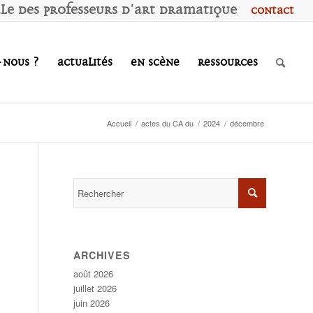
ale des
P
rofesseurs d'
A
rt
D
ramatique
Contact
-nous ?
Actualités
En scène
Ressources
Accueil
/
actes du CA du
/
2024
/
décembre
ARCHIVES
août 2026
juillet 2026
juin 2026