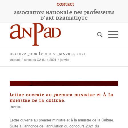
Contact
A
ssociation
N
ationale des
P
rofesseurs
d'
A
rt
D
ramatique
Archive pour le mois : janvier, 2021
Accueil
/
actes du CA du
/
2021
/
janvier
LETTRE OUVERTE AU PREMIER MINISTRE ET À LA
MINISTRE DE LA CULTURE.
DIVERS
Lettre ouverte au premier ministre et à la ministre de la Culture.
Suite à l’annonce de l’annulation du concours 2021 du