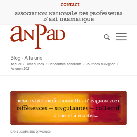
Contact
A
ssociation
N
ationale des
P
rofesseurs
d'
A
rt
D
ramatique
Blog - A la une
Accueil
/
Ressources
/
Rencontres adhérents
/
Journées d'Avignon
/
Avignon 2021
DANS
JOURNÉES D'AVIGNON