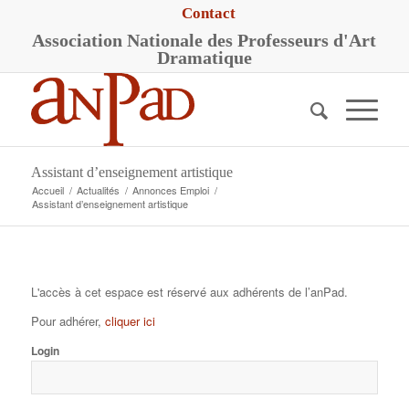
Contact
A
ssociation
N
ationale des
P
rofesseurs d'
A
rt
D
ramatique
Assistant d’enseignement artistique
Accueil
/
Actualités
/
Annonces Emploi
/
Assistant d’enseignement artistique
L'accès à cet espace est réservé aux adhérents de l’anPad.
Pour adhérer,
cliquer ici
Login