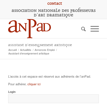
Contact
A
ssociation
N
ationale des
P
rofesseurs
d'
A
rt
D
ramatique
Assistant d’enseignement artistique
Accueil
/
Actualités
/
Annonces Emploi
/
Assistant d’enseignement artistique
L'accès à cet espace est réservé aux adhérents de l’anPad.
Pour adhérer,
cliquer ici
Login