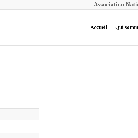
A
ssociation
N
at
Accueil
Qui somm