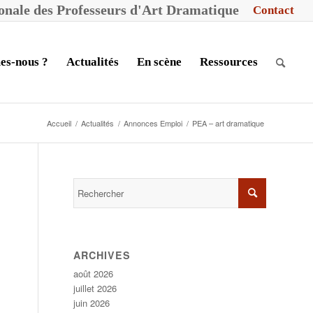
ionale des
P
rofesseurs d'
A
rt
D
ramatique
Contact
es-nous ?
Actualités
En scène
Ressources
Accueil
/
Actualités
/
Annonces Emploi
/
PEA – art dramatique
ARCHIVES
août 2026
juillet 2026
juin 2026