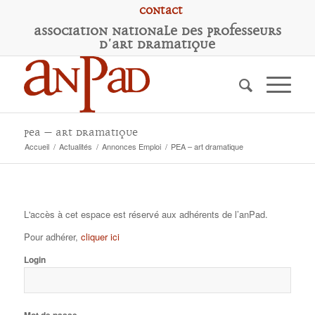
Contact
A
ssociation
N
ationale des
P
rofesseurs
d'
A
rt
D
ramatique
PEA – art dramatique
Accueil
/
Actualités
/
Annonces Emploi
/
PEA – art dramatique
L'accès à cet espace est réservé aux adhérents de l’anPad.
Pour adhérer,
cliquer ici
Login