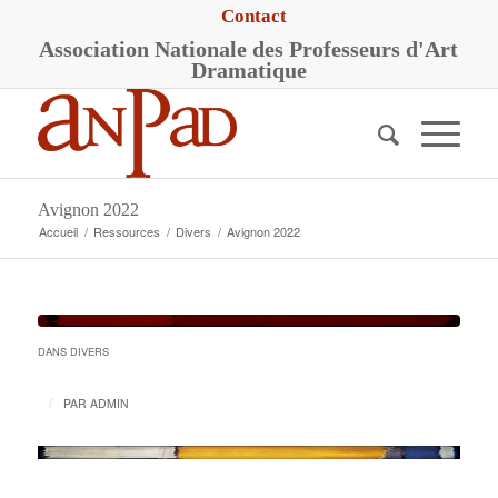
Contact
A
ssociation
N
ationale des
P
rofesseurs d'
A
rt
D
ramatique
Avignon 2022
Accueil
/
Ressources
/
Divers
/
Avignon 2022
DANS
DIVERS
/
PAR
ADMIN