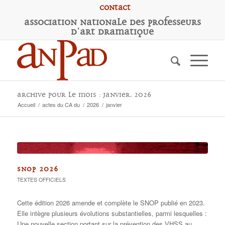
Contact
A
ssociation
N
ationale des
P
rofesseurs
d'
A
rt
D
ramatique
Archive pour le mois : janvier, 2026
Accueil
/
actes du CA du
/
2026
/
janvier
SNOP 2026
TEXTES OFFICIELS
Cette édition 2026 amende et complète le SNOP publié en 2023.
Elle intègre plusieurs évolutions substantielles, parmi lesquelles :
Une nouvelle section portant sur la prévention des VHSS au