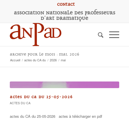
Contact
A
ssociation
N
ationale des
P
rofesseurs
d'
A
rt
D
ramatique
Archive pour le mois : mai, 2026
Accueil
/
actes du CA du
/
2026
/
mai
ACTES DU CA DU 25-05-2026
ACTES DU CA
actes du CA du 25-05-2026 actes à télécharger en pdf