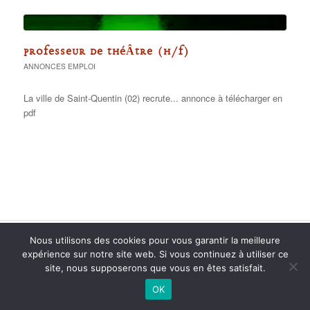
PROFESSEUR DE THÉÂTRE (H/F)
ANNONCES EMPLOI
La ville de Saint-Quentin (02) recrute... annonce à télécharger en
pdf
2015 anPad - Réalisation
Ticoët
Nous utilisons des cookies pour vous garantir la meilleure
Mentions Légales
Nous écrire
expérience sur notre site web. Si vous continuez à utiliser ce
site, nous supposerons que vous en êtes satisfait.
OK