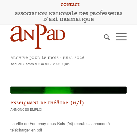
Contact
A
ssociation
N
ationale des
P
rofesseurs
d'
A
rt
D
ramatique
Archive pour le mois : juin, 2026
Accueil
/
actes du CA du
/
2026
/
juin
ENSEIGNANT DE THÉÂTRE (H/F)
ANNONCES EMPLOI
La ville de Fontenay-sous-Bois (94) recrute... annonce à
télécharger en pdf