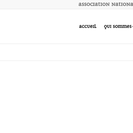
A
ssociation
N
ation
Accueil
Qui sommes