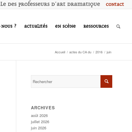
ale des
P
rofesseurs d'
A
rt
D
ramatique
Contact
-nous ?
Actualités
En scène
Ressources
Accueil
/
actes du CA du
/
2016
/
juin
ARCHIVES
août 2026
juillet 2026
juin 2026