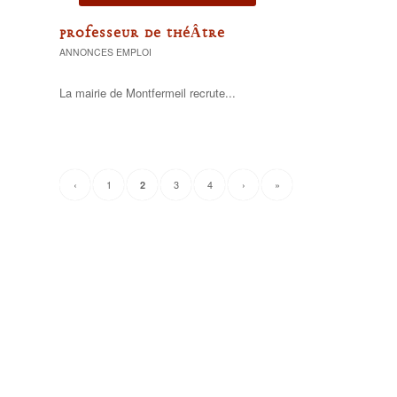
PROFESSEUR DE THÉÂTRE
ANNONCES EMPLOI
La mairie de Montfermeil recrute...
‹
1
3
4
›
»
2