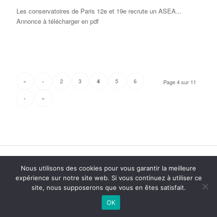
Les conservatoires de Paris 12e et 19e recrute un ASEA...
Annonce à télécharger en pdf
«
‹
2
3
5
6
4
Page 4 sur 11
›
»
2015 anPad - Réalisation
Ticoët
Nous utilisons des cookies pour vous garantir la meilleure
Mentions Légales
Nous écrire
expérience sur notre site web. Si vous continuez à utiliser ce
site, nous supposerons que vous en êtes satisfait.
OK