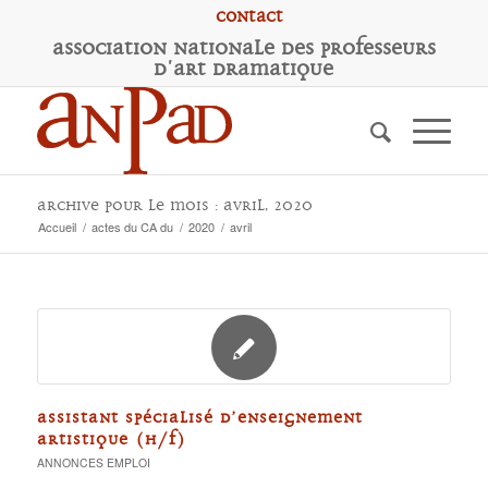
Contact
A
ssociation
N
ationale des
P
rofesseurs
d'
A
rt
D
ramatique
Archive pour le mois : avril, 2020
Accueil
/
actes du CA du
/
2020
/
avril
ASSISTANT SPÉCIALISÉ D’ENSEIGNEMENT
ARTISTIQUE (H/F)
ANNONCES EMPLOI