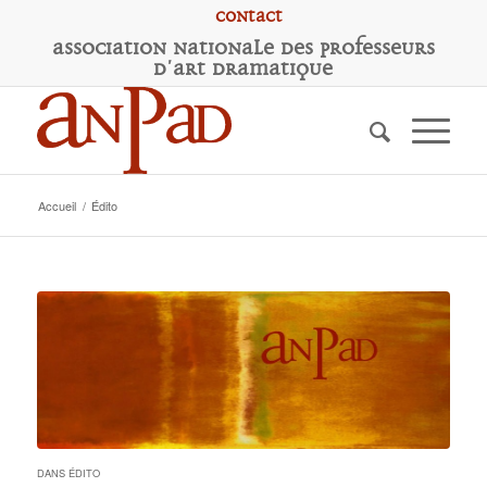
Contact
A
ssociation
N
ationale des
P
rofesseurs
d'
A
rt
D
ramatique
Accueil
/
Édito
DANS
ÉDITO