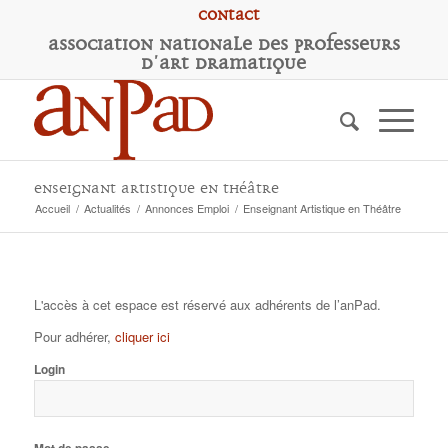
Contact
A
ssociation
N
ationale des
P
rofesseurs
d'
A
rt
D
ramatique
Enseignant Artistique en Théâtre
Accueil
/
Actualités
/
Annonces Emploi
/
Enseignant Artistique en Théâtre
L'accès à cet espace est réservé aux adhérents de l’anPad.
Pour adhérer,
cliquer ici
Login