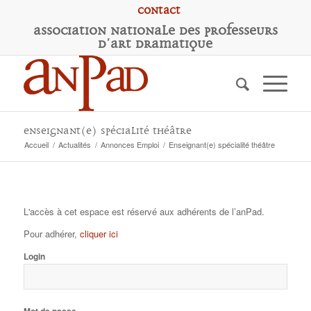
Contact
A
ssociation
N
ationale des
P
rofesseurs
d'
A
rt
D
ramatique
Enseignant(e) spécialité théâtre
Accueil
/
Actualités
/
Annonces Emploi
/
Enseignant(e) spécialité théâtre
L'accès à cet espace est réservé aux adhérents de l’anPad.
Pour adhérer,
cliquer ici
Login