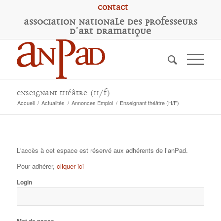
Contact
A
ssociation
N
ationale des
P
rofesseurs
d'
A
rt
D
ramatique
Enseignant théâtre (H/F)
Accueil
/
Actualités
/
Annonces Emploi
/
Enseignant théâtre (H/F)
L'accès à cet espace est réservé aux adhérents de l’anPad.
Pour adhérer,
cliquer ici
Login