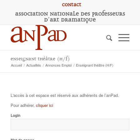
Contact
A
ssociation
N
ationale des
P
rofesseurs
d'
A
rt
D
ramatique
Enseignant théâtre (H/F)
Accueil
/
Actualités
/
Annonces Emploi
/
Enseignant théâtre (H/F)
L'accès à cet espace est réservé aux adhérents de l’anPad.
Pour adhérer,
cliquer ici
Login