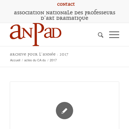
Contact
A
ssociation
N
ationale des
P
rofesseurs
d'
A
rt
D
ramatique
Archive pour l’année : 2017
Accueil
/
actes du CA du
/
2017