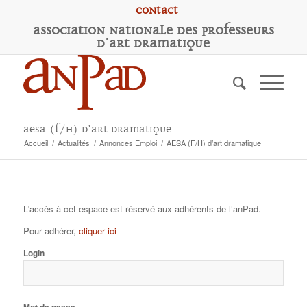
Contact
A
ssociation
N
ationale des
P
rofesseurs
d'
A
rt
D
ramatique
AESA (F/H) d’art dramatique
Accueil
/
Actualités
/
Annonces Emploi
/
AESA (F/H) d’art dramatique
L'accès à cet espace est réservé aux adhérents de l’anPad.
Pour adhérer,
cliquer ici
Login