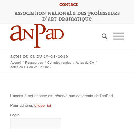
Contact
A
ssociation
N
ationale des
P
rofesseurs
d'
A
rt
D
ramatique
actes du CA du 25-05-2026
Accueil
/
Ressources
/
Comptes rendus
/
Actes du CA
/
actes du CA du 25-05-2026
L'accès à cet espace est réservé aux adhérents de l’anPad.
Pour adhérer,
cliquer ici
Login