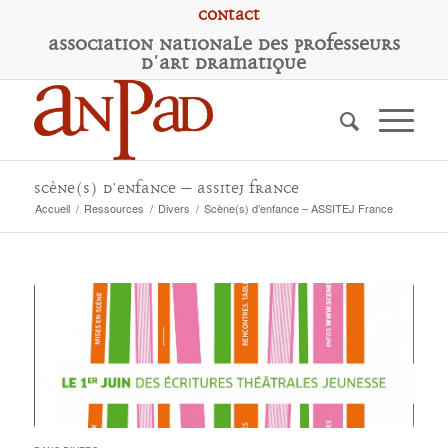
Contact
A
ssociation
N
ationale des
P
rofesseurs
d'
A
rt
D
ramatique
Scène(s) d’enfance – ASSITEJ France
Accueil
/
Ressources
/
Divers
/
Scène(s) d’enfance – ASSITEJ France