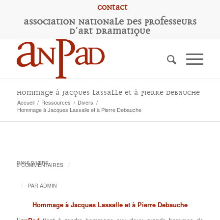
Contact
A
ssociation
N
ationale des
P
rofesseurs
d'
A
rt
D
ramatique
Hommage à Jacques Lassalle et à Pierre Debauche
Accueil
/
Ressources
/
Divers
/
Hommage à Jacques Lassalle et à Pierre Debauche
DANS
DIVERS
/
0 COMMENTAIRES
/
PAR
ADMIN
Hommage à Jacques Lassalle et à Pierre Debauche