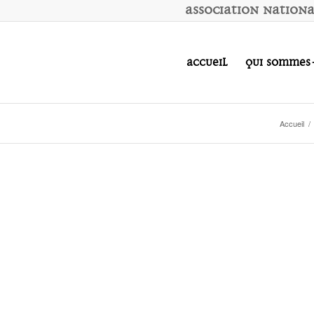
A
ssociation
N
ation
Accueil
Qui sommes
Accueil
/