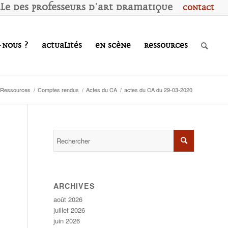
ale des
P
rofesseurs d'
A
rt
D
ramatique
Contact
-nous ?
Actualités
En scène
Ressources
Ressources
/
Comptes rendus
/
Actes du CA
/
actes du CA du 29-03-2020
ARCHIVES
août 2026
juillet 2026
juin 2026