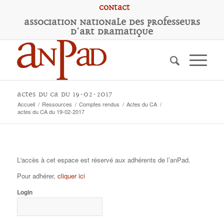
Contact
A
ssociation
N
ationale des
P
rofesseurs
d'
A
rt
D
ramatique
actes du CA du 19-02-2017
Accueil
/
Ressources
/
Comptes rendus
/
Actes du CA
/
actes du CA du 19-02-2017
L'accès à cet espace est réservé aux adhérents de l’anPad.
Pour adhérer,
cliquer ici
Login