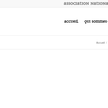
A
ssociation
N
ation
Accueil
Qui sommes
Accueil
/