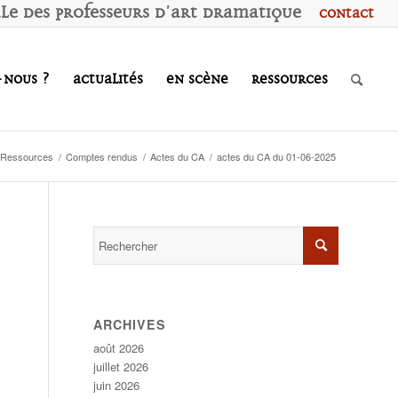
ale des
P
rofesseurs d'
A
rt
D
ramatique
Contact
-nous ?
Actualités
En scène
Ressources
Ressources
/
Comptes rendus
/
Actes du CA
/
actes du CA du 01-06-2025
ARCHIVES
août 2026
juillet 2026
juin 2026