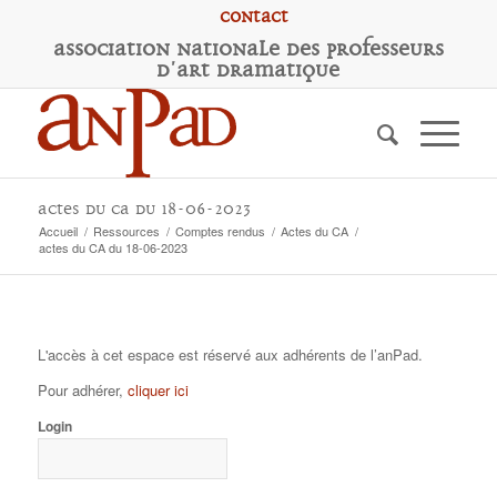
Contact
A
ssociation
N
ationale des
P
rofesseurs
d'
A
rt
D
ramatique
actes du CA du 18-06-2023
Accueil
/
Ressources
/
Comptes rendus
/
Actes du CA
/
actes du CA du 18-06-2023
L'accès à cet espace est réservé aux adhérents de l’anPad.
Pour adhérer,
cliquer ici
Login