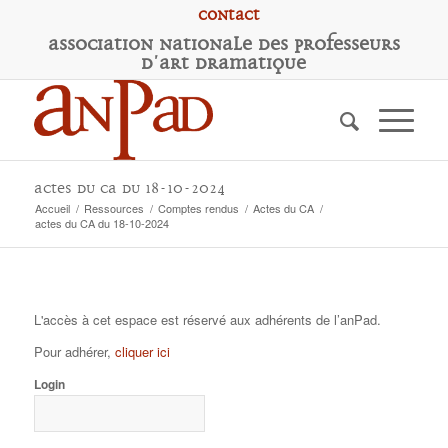
Contact
A
ssociation
N
ationale des
P
rofesseurs
d'
A
rt
D
ramatique
actes du CA du 18-10-2024
Accueil
/
Ressources
/
Comptes rendus
/
Actes du CA
/
actes du CA du 18-10-2024
L'accès à cet espace est réservé aux adhérents de l’anPad.
Pour adhérer,
cliquer ici
Login