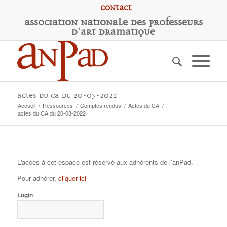
Contact
A
ssociation
N
ationale des
P
rofesseurs
d'
A
rt
D
ramatique
actes du CA du 20-03-2022
Accueil
/
Ressources
/
Comptes rendus
/
Actes du CA
/
actes du CA du 20-03-2022
L'accès à cet espace est réservé aux adhérents de l’anPad.
Pour adhérer,
cliquer ici
Login