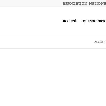
A
ssociation
N
ation
Accueil
Qui sommes
Accueil
/