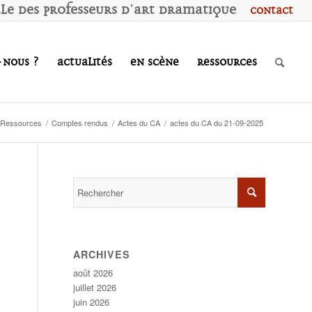
ale des
P
rofesseurs d'
A
rt
D
ramatique
Contact
-nous ?
Actualités
En scène
Ressources
Ressources
/
Comptes rendus
/
Actes du CA
/
actes du CA du 21-09-2025
ARCHIVES
août 2026
juillet 2026
juin 2026