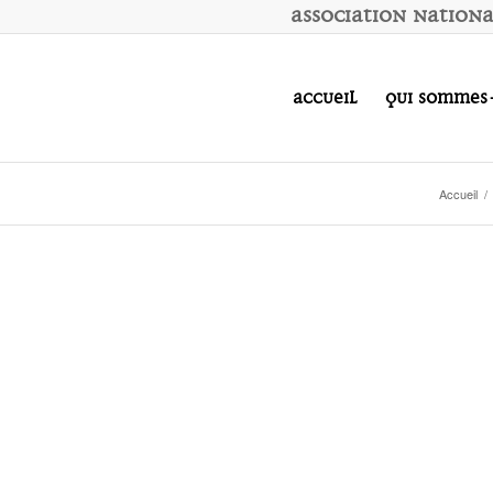
A
ssociation
N
ation
Accueil
Qui sommes
Accueil
/