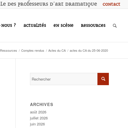
ale des
P
rofesseurs d'
A
rt
D
ramatique
Contact
-nous ?
Actualités
En scène
Ressources
Ressources
/
Comptes rendus
/
Actes du CA
/
actes du CA du 25-06-2020
ARCHIVES
août 2026
juillet 2026
juin 2026