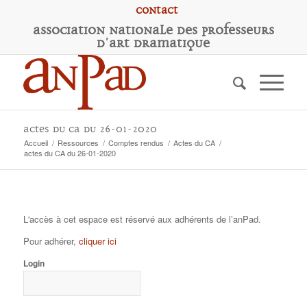
Contact
A
ssociation
N
ationale des
P
rofesseurs
d'
A
rt
D
ramatique
actes du CA du 26-01-2020
Accueil
/
Ressources
/
Comptes rendus
/
Actes du CA
/
actes du CA du 26-01-2020
L'accès à cet espace est réservé aux adhérents de l’anPad.
Pour adhérer,
cliquer ici
Login