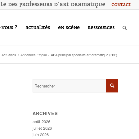
ale des
P
rofesseurs d'
A
rt
D
ramatique
Contact
-nous ?
Actualités
En scène
Ressources
Actualités
/
Annonces Emploi
/
AEA principal spécialité art dramatique (H/F)
ARCHIVES
août 2026
juillet 2026
juin 2026