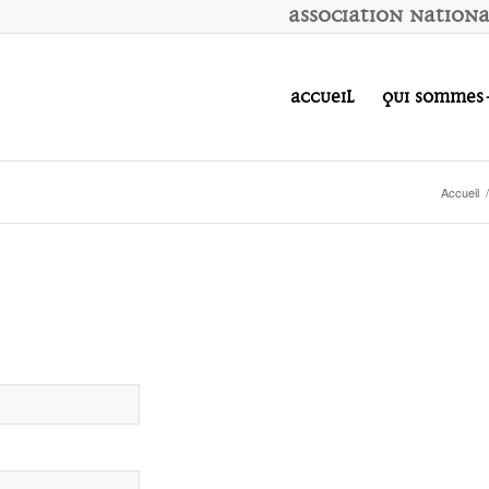
A
ssociation
N
ation
Accueil
Qui sommes
Accueil
/