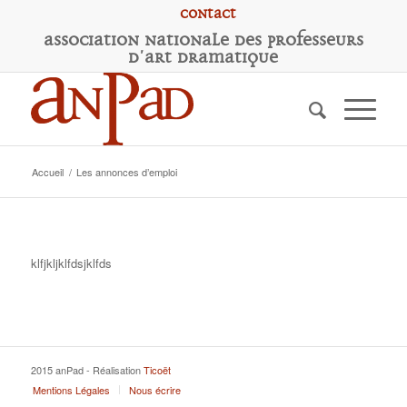
Contact
A
ssociation
N
ationale des
P
rofesseurs
d'
A
rt
D
ramatique
Accueil
/
Les annonces d’emploi
klfjkljklfdsjklfds
2015 anPad - Réalisation
Ticoët
Mentions Légales
Nous écrire