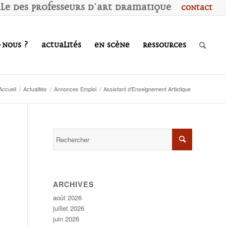
ale des
P
rofesseurs d'
A
rt
D
ramatique
Contact
-nous ?
Actualités
En scène
Ressources
Accueil
/
Actualités
/
Annonces Emploi
/
Assistant d’Enseignement Artistique
ARCHIVES
août 2026
juillet 2026
juin 2026