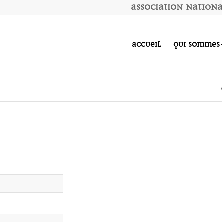
A
ssociation
N
ation
Accueil
Qui sommes