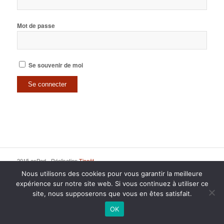
Mot de passe
Se souvenir de moi
2015 anPad - Réalisation
Ticoët
Mentions Légales
Nous écrire
Nous utilisons des cookies pour vous garantir la meilleure
expérience sur notre site web. Si vous continuez à utiliser ce
site, nous supposerons que vous en êtes satisfait.
OK