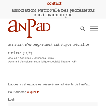
Contact
A
ssociation
N
ationale des
P
rofesseurs
d'
A
rt
D
ramatique
Assistant d’enseignement artistique spécialité
Théâtre (H/F)
Accueil
/
Actualités
/
Annonces Emploi
/
Assistant d’enseignement artistique spécialité Théâtre (H/F)
L'accès à cet espace est réservé aux adhérents de l’anPad.
Pour adhérer,
cliquer ici
Login