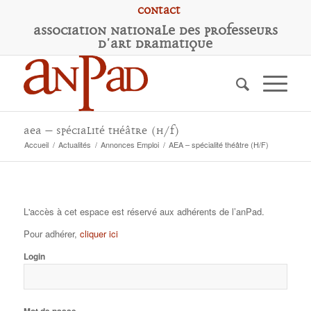
Contact
A
ssociation
N
ationale des
P
rofesseurs
d'
A
rt
D
ramatique
AEA – spécialité théâtre (H/F)
Accueil
/
Actualités
/
Annonces Emploi
/
AEA – spécialité théâtre (H/F)
L'accès à cet espace est réservé aux adhérents de l’anPad.
Pour adhérer,
cliquer ici
Login