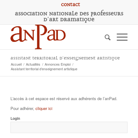
Contact
A
ssociation
N
ationale des
P
rofesseurs
d'
A
rt
D
ramatique
Assistant territorial d’enseignement artistique
Accueil
/
Actualités
/
Annonces Emploi
/
Assistant territorial d’enseignement artistique
L'accès à cet espace est réservé aux adhérents de l’anPad.
Pour adhérer,
cliquer ici
Login