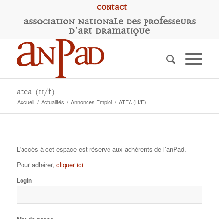
Contact
A
ssociation
N
ationale des
P
rofesseurs
d'
A
rt
D
ramatique
ATEA (H/F)
Accueil
/
Actualités
/
Annonces Emploi
/
ATEA (H/F)
L'accès à cet espace est réservé aux adhérents de l’anPad.
Pour adhérer,
cliquer ici
Login