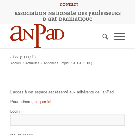
Contact
A
ssociation
N
ationale des
P
rofesseurs
d'
A
rt
D
ramatique
ATEAP (H/F)
Accueil
/
Actualités
/
Annonces Emploi
/
ATEAP (H/F)
L'accès à cet espace est réservé aux adhérents de l’anPad.
Pour adhérer,
cliquer ici
Login