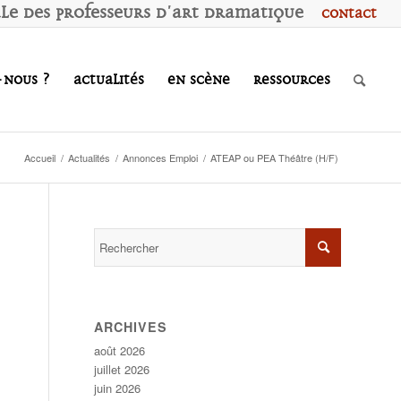
ale des
P
rofesseurs d'
A
rt
D
ramatique
Contact
-nous ?
Actualités
En scène
Ressources
Accueil
/
Actualités
/
Annonces Emploi
/
ATEAP ou PEA Théâtre (H/F)
ARCHIVES
août 2026
juillet 2026
juin 2026