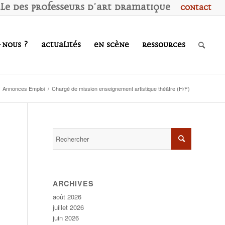
ale des
P
rofesseurs d'
A
rt
D
ramatique
Contact
-nous ?
Actualités
En scène
Ressources
Annonces Emploi
/
Chargé de mission enseignement artistique théâtre (H/F)
ARCHIVES
août 2026
juillet 2026
juin 2026