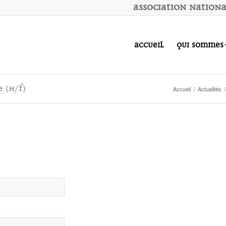
A
ssociation
N
ation
Accueil
Qui sommes
e (H/F)
Accueil
/
Actualités
/