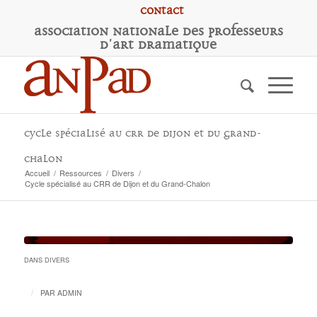
Contact
A
ssociation
N
ationale des
P
rofesseurs
d'
A
rt
D
ramatique
Cycle spécialisé au CRR de Dijon et du Grand-
Chalon
Accueil
/
Ressources
/
Divers
/
Cycle spécialisé au CRR de Dijon et du Grand-Chalon
DANS
DIVERS
/
PAR
ADMIN