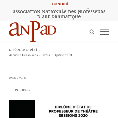
Contact
A
ssociation
N
ationale des
P
rofesseurs
d'
A
rt
D
ramatique
Diplôme d’État…
Accueil
/
Ressources
/
Divers
/
Diplôme d’État…
DANS
DIVERS
/
PAR
ADMIN