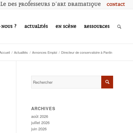
ale des
P
rofesseurs d'
A
rt
D
ramatique
Contact
-nous ?
Actualités
En scène
Ressources
Accueil
/
Actualités
/
Annonces Emploi
/
Directeur de conservatoire à Pantin
ARCHIVES
août 2026
juillet 2026
juin 2026