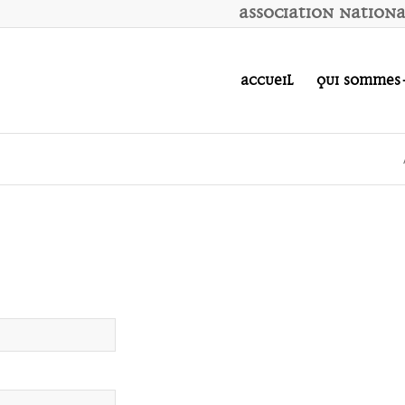
A
ssociation
N
ation
Accueil
Qui sommes