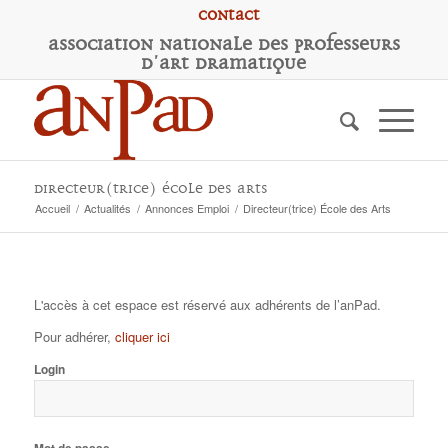
Contact
A
ssociation
N
ationale des
P
rofesseurs
d'
A
rt
D
ramatique
Directeur(trice) École des Arts
Accueil
/
Actualités
/
Annonces Emploi
/
Directeur(trice) École des Arts
L'accès à cet espace est réservé aux adhérents de l’anPad.
Pour adhérer,
cliquer ici
Login