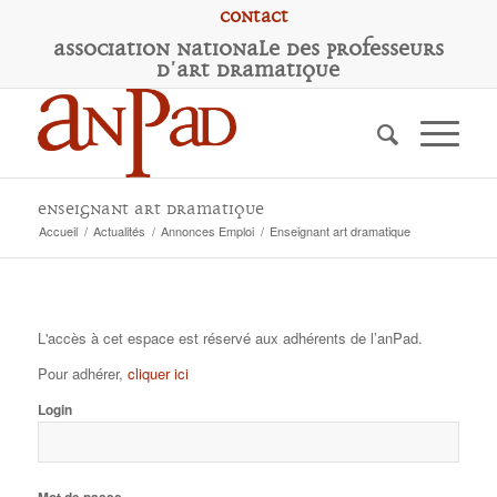
Contact
A
ssociation
N
ationale des
P
rofesseurs
d'
A
rt
D
ramatique
Enseignant art dramatique
Accueil
/
Actualités
/
Annonces Emploi
/
Enseignant art dramatique
L'accès à cet espace est réservé aux adhérents de l’anPad.
Pour adhérer,
cliquer ici
Login